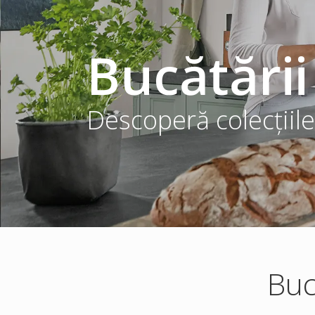
Bucătării
Descoperă colecțiile
Buc