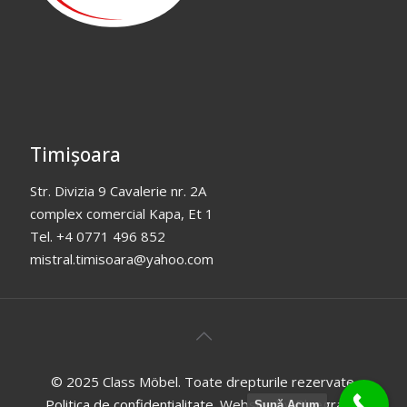
Timișoara
Str. Divizia 9 Cavalerie nr. 2A
complex comercial Kapa, Et 1
Tel. +4 0771 496 852
mistral.timisoara@yahoo.com
© 2025 Class Möbel. Toate drepturile rezervate.
Politica de confidențialitate
. Website by
Bluegraph
.
Sună Acum