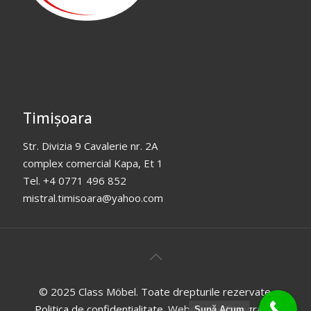
Timișoara
Str. Divizia 9 Cavalerie nr. 2A
complex comercial Kapa, Et 1
Tel. +4 0771 496 852
mistral.timisoara@yahoo.com
© 2025 Class Möbel. Toate drepturile rezervate.
Politica de confidențialitate
. Website by
Bluegraph
.
Sună Acum