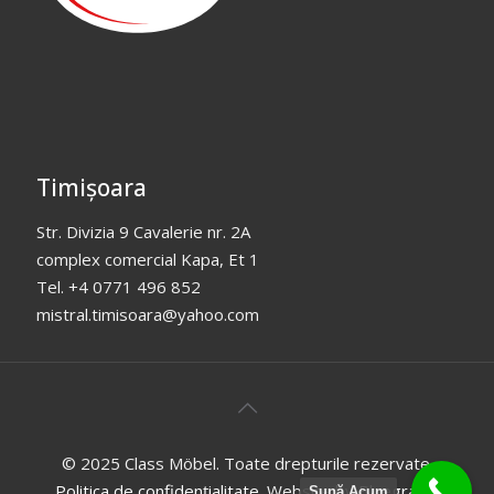
Timișoara
Str. Divizia 9 Cavalerie nr. 2A
complex comercial Kapa, Et 1
Tel. +4 0771 496 852
mistral.timisoara@yahoo.com
© 2025 Class Möbel. Toate drepturile rezervate.
Politica de confidențialitate
. Website by
Bluegraph
.
Sună Acum