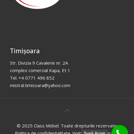
Timișoara
Str. Divizia 9 Cavalerie nr. 2A
complex comercial Kapa, Et 1
Tel. +4 0771 496 852
mistral.timisoara@yahoo.com
© 2025 Class Möbel. Toate drepturile rezervate.
Politica de confidențialitate
. Website by
Bluegraph
.
Sună Acum