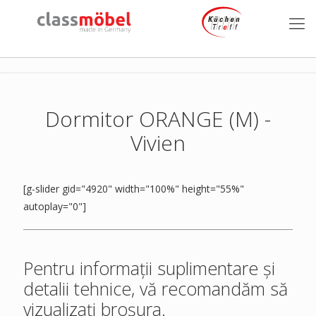
Dormitor ORANGE (M) -
Vivien
[g-slider gid="4920" width="100%" height="55%"
autoplay="0"]
Pentru informații suplimentare și
detalii tehnice, vă recomandăm să
vizualizați broșura.