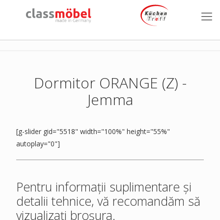
Dormitor ORANGE (Z) -
Jemma
[g-slider gid="5518" width="100%" height="55%"
autoplay="0"]
Pentru informații suplimentare și
detalii tehnice, vă recomandăm să
vizualizați broșura.