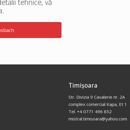
etalii tehnice, vă
a.
osbach
Timișoara
Str. Divizia 9 Cavalerie nr. 2A
complex comercial Kapa, Et 1
Tel. +4 0771 496 852
mistral.timisoara@yahoo.com