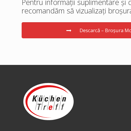
Pentru informații suplimentare și d
recomandăm să vizualizați broșur
Descarcă – Broșura M