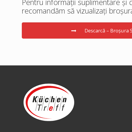
Pentru informații suplimentare și d
recomandăm să vizualizați broșur
Descarcă – Broșura 