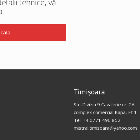
etalii tehnice, vă
a.
Scala
Timișoara
Str. Divizia 9 Cavalerie nr. 2A
complex comercial Kapa, Et 1
Tel. +4 0771 496 852
mistral.timisoara@yahoo.com