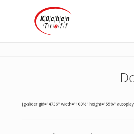
Do
[g-slider gid="4736" width="100%" height="55%" autoplay