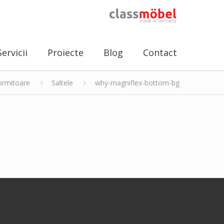
Servicii
Proiecte
Blog
Contact
rmitoare
Saltele
why-magniflex-bottom-bg