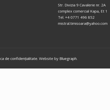
Str. Divizia 9 Cavalerie nr. 2A
complex comercial Kapa, Et 1
Tel. +4 0771 496 852
mistral.timisoara@yahoo.com
ica de confidențialitate
. Website by
Bluegraph
.