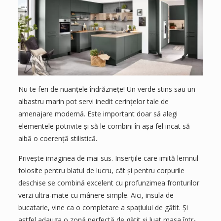
Nu te feri de nuanțele îndrăznețe! Un verde stins sau un
albastru marin pot servi inedit cerințelor tale de
amenajare modernă. Este important doar să alegi
elementele potrivite și să le combini în așa fel incat să
aibă o coerență stilistică.
Privește imaginea de mai sus. Inserțiile care imită lemnul
folosite pentru blatul de lucru, cât și pentru corpurile
deschise se combină excelent cu profunzimea fronturilor
verzi ultra-mate cu mânere simple. Aici, insula de
bucatarie, vine ca o completare a spațiului de gătit. Și
astfel adauga o zonă perfectă de gătit și luat masa într-