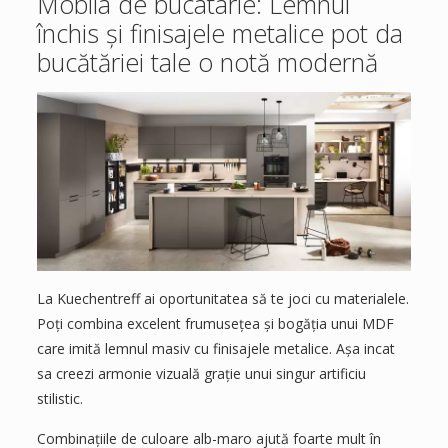
Mobila de bucatarie: Lemnul
închis și finisajele metalice pot da
bucătăriei tale o notă modernă
La Kuechentreff ai oportunitatea să te joci cu materialele.
Poți combina excelent frumusețea și bogăția unui MDF
care imită lemnul masiv cu finisajele metalice. Așa incat
sa creezi armonie vizuală grație unui singur artificiu
stilistic.
Combinațiile de culoare alb-maro ajută foarte mult în