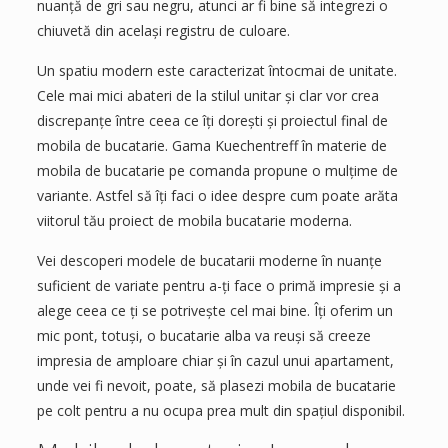
nuanță de gri sau negru, atunci ar fi bine să integrezi o
chiuvetă din același registru de culoare.
Un spatiu modern este caracterizat întocmai de unitate.
Cele mai mici abateri de la stilul unitar și clar vor crea
discrepanțe între ceea ce îți dorești și proiectul final de
mobila de bucatarie. Gama Kuechentreff în materie de
mobila de bucatarie pe comanda propune o mulțime de
variante. Astfel să îți faci o idee despre cum poate arăta
viitorul tău proiect de mobila bucatarie moderna.
Vei descoperi modele de bucatarii moderne în nuanțe
suficient de variate pentru a-ți face o primă impresie și a
alege ceea ce ți se potrivește cel mai bine. Îți oferim un
mic pont, totuși, o bucatarie alba va reuși să creeze
impresia de amploare chiar și în cazul unui apartament,
unde vei fi nevoit, poate, să plasezi mobila de bucatarie
pe colt pentru a nu ocupa prea mult din spațiul disponibil.