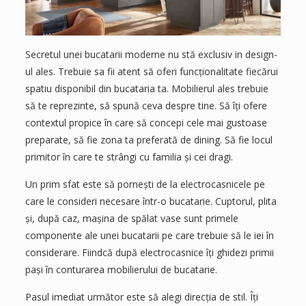
Secretul unei bucatarii moderne nu stă exclusiv in design-
ul ales. Trebuie sa fii atent să oferi funcționalitate fiecărui
spatiu disponibil din bucataria ta. Mobilierul ales trebuie
să te reprezinte, să spună ceva despre tine. Să îți ofere
contextul propice în care să concepi cele mai gustoase
preparate, să fie zona ta preferată de dining. Să fie locul
primitor în care te strângi cu familia și cei dragi.
Un prim sfat este să pornești de la electrocasnicele pe
care le consideri necesare într-o bucatarie. Cuptorul, plita
și, după caz, mașina de spălat vase sunt primele
componente ale unei bucatarii pe care trebuie să le iei în
considerare. Fiindcă după electrocasnice îți ghidezi primii
pași în conturarea mobilierului de bucatarie.
Pasul imediat următor este să alegi direcția de stil. Îți