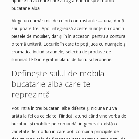
aprinse ca accente care atrag atenția înspre mobila
bucatarie alba.
Alege un număr mic de culori contrastante — una, două
sau poate trei. Apoi integrează aceste nuanțe nu doar în
piesele de mobilier, dar și în în accesorii pentru a contura
o temă unitară. Locurile în care te poți juca cu nuanțele și
cromatica includ scaunele, selecția de produse de
iluminat LED integrat în blatul de lucru și feronerie.
Definește stilul de mobila
bucatarie alba care te
reprezintă
Poți intra în trei bucatarii albe diferite și niciuna nu va
arăta la fel ca celelalte. Fiindcă, atunci când vine vorba de
bucatarii și mobilier pe comandă, în general, există o
varietate de moduri în care poți combina principiile de