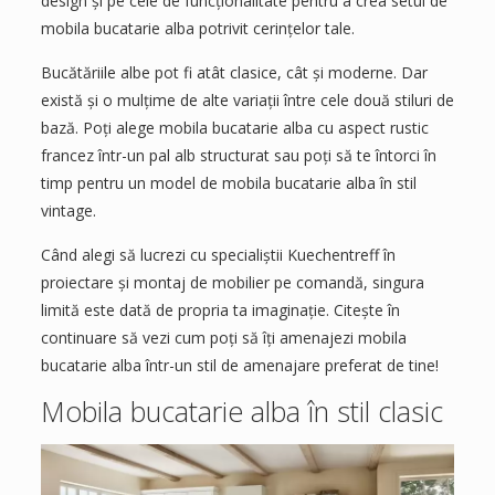
design și pe cele de funcționalitate pentru a crea setul de
mobila bucatarie alba potrivit cerințelor tale.
Bucătăriile albe pot fi atât clasice, cât și moderne. Dar
există și o mulțime de alte variații între cele două stiluri de
bază. Poți alege mobila bucatarie alba cu aspect rustic
francez într-un pal alb structurat sau poți să te întorci în
timp pentru un model de mobila bucatarie alba în stil
vintage.
Când alegi să lucrezi cu specialiștii Kuechentreff în
proiectare și montaj de mobilier pe comandă, singura
limită este dată de propria ta imaginație. Citește în
continuare să vezi cum poți să îți amenajezi mobila
bucatarie alba într-un stil de amenajare preferat de tine!
Mobila bucatarie alba în stil clasic