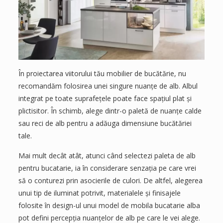
În proiectarea viitorului tău mobilier de bucătărie, nu
recomandăm folosirea unei singure nuanțe de alb. Albul
integrat pe toate suprafețele poate face spațiul plat și
plictisitor. În schimb, alege dintr-o paletă de nuanțe calde
sau reci de alb pentru a adăuga dimensiune bucătăriei
tale.
Mai mult decât atât, atunci când selectezi paleta de alb
pentru bucatarie, ia în considerare senzația pe care vrei
să o conturezi prin asocierile de culori. De altfel, alegerea
unui tip de iluminat potrivit, materialele și finisajele
folosite în design-ul unui model de mobila bucatarie alba
pot defini percepția nuanțelor de alb pe care le vei alege.